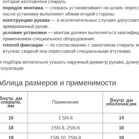
которой изготовлена спираль.
порядок монтажа
— спираль устанавливают на шланг, опресс
после установки выполняют обжим второй стороны.
конструкцию рукава
— в исключительных случаях допускает
армированный рукав.
условия установки
— монтаж должен выполняться квалифиц
применением специального оборудования.
способ фиксации
— по согласованию с заказчиком спираль 
втулках сваркой или опрессовкой специальными втулками.
я подбора желательно указать наружный диаметр рукава, длину
сплуатации.
аблица размеров и применимости
Внутр. дм
Внутр. дм
спирали,
Применение
оболочки,мм
мм
16
1 SN-6
14
18
1SN-8, 2SN-6
16
19
1SN-10, 2SN-8
18