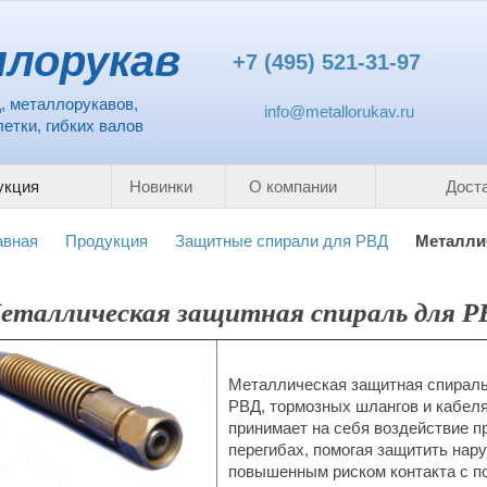
лорукав
+7 (495) 521-31-97
, металлорукавов,
info@metallorukav.ru
етки, гибких валов
укция
Новинки
О компании
Дост
авная
Продукция
Защитные спирали для РВД
Металли
еталлическая защитная спираль для Р
Металлическая защитная спираль
РВД, тормозных шлангов и кабеля
принимает на себя воздействие пр
перегибах, помогая защитить нару
повышенным риском контакта с п