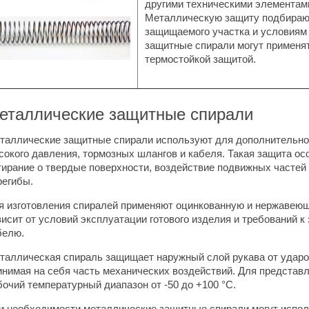
другими техническими элементам
Металлическую защиту подбирают
защищаемого участка и условиям
защитные спирали могут применят
термостойкой защитой.
еталлические защитные спирали
таллические защитные спирали используют для дополнительно
сокого давления, тормозных шлангов и кабеля. Такая защита ос
тирание о твердые поверхности, воздействие подвижных частей
регибы.
я изготовления спиралей применяют оцинкованную и нержавею
висит от условий эксплуатации готового изделия и требований 
белю.
таллическая спираль защищает наружный слой рукава от ударов,
инимая на себя часть механических воздействий. Для представ
бочий температурный диапазон от -50 до +100 °C.
и необходимости металлические защитные спирали могут испол