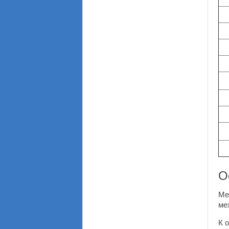
О
Ме
ме
К 