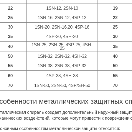
22
1SN-12, 2SN-10
19
25
1SN-16, 2SN-12, 4SP-12
22
30
1SN-20, 2SN-16,20, 4SP-16
25
35
4SP-20, 4SH-20
30
1SN-25, 2SN-25, 4SP-25, 4SH-
40
35
25
50
1SN-32, 2SN-32, 4SH-32
40
55
1SN-38, 2SN-38, 4SP-32
50
60
4SP-38, 4SH-38
55
70
1SN-50, 2SN-50, 4SP/SH-50
70
собенности металлических защитных с
таллическая спираль создает дополнительный наружный защитн
ханических воздействий, которые могут привести к повреждению
основным особенностям металлической защиты относятся: