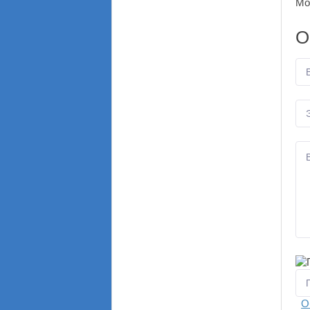
Мо
О
О