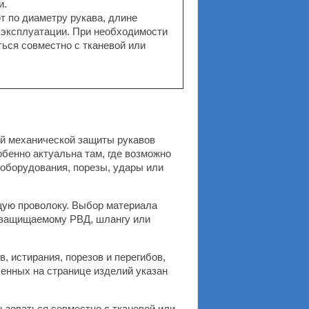
и.
 по диаметру рукава, длине
 эксплуатации. При необходимости
ься совместно с тканевой или
й механической защиты рукавов
обенно актуальна там, где возможно
 оборудования, порезы, удары или
щую проволоку. Выбор материала
к защищаемому РВД, шлангу или
 истирания, порезов и перегибов,
ленных на странице изделий указан
ьзоваться совместно с тканевой или