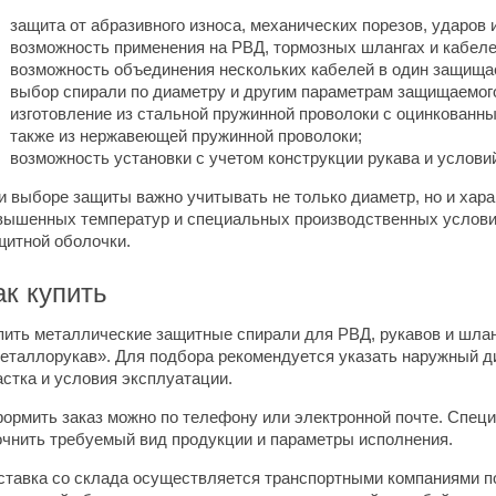
защита от абразивного износа, механических порезов, ударов 
возможность применения на РВД, тормозных шлангах и кабеле
возможность объединения нескольких кабелей в один защища
выбор спирали по диаметру и другим параметрам защищаемог
изготовление из стальной пружинной проволоки с оцинкованны
также из нержавеющей пружинной проволоки;
возможность установки с учетом конструкции рукава и услови
и выборе защиты важно учитывать не только диаметр, но и хара
вышенных температур и специальных производственных условий
щитной оболочки.
ак купить
пить металлические защитные спирали для РВД, рукавов и шлан
еталлорукав». Для подбора рекомендуется указать наружный д
астка и условия эксплуатации.
ормить заказ можно по телефону или электронной почте. Спец
очнить требуемый вид продукции и параметры исполнения.
ставка со склада осуществляется транспортными компаниями п