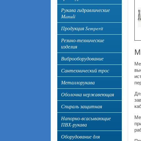
Рукава гидравлические
Manuli
Продукция Semperit
Резино-технические
изделия
М
Виброоборудование
Ме
Сантехнический трос
вы
ис
Металлорукава
пе
Оболочка нержавеющая
Дл
за
Спираль защитная
ка
Ме
Напорно-всасывающие
пр
ПВХ-рукава
ра
Оборудование для
Пр