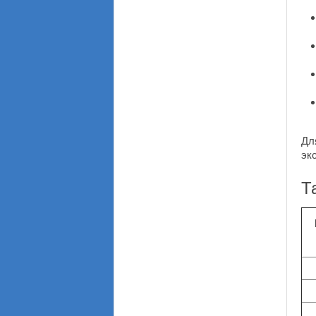
Дл
эк
Т