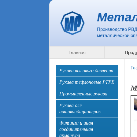
Метал
Производство РВД
металлической опл
Главная
Прод
Гл
Рукава высокого давления
Рукава тефлоновые PTFE
М
Промышленные рукава
Рукава для
автокондиционеров
Фитинги и иная
соединительная
арматура