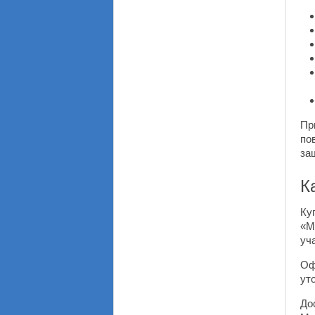
Пр
по
за
К
Ку
«М
уч
Оф
ут
До