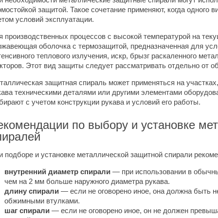
рмостойкой защитой. Такое сочетание применяют, когда одного 
етом условий эксплуатации.
я производственных процессов с высокой температурой на теку
ржавеющая оболочка с термозащитой, предназначенная для усл
тенсивного теплового излучения, искр, брызг раскаленного мет
кторов. Этот вид защиты следует рассматривать отдельно от о
таллическая защитная спираль может применяться на участках,
кава техническими деталями или другими элементами оборудов
бирают с учетом конструкции рукава и условий его работы.
екомендации по выбору и установке ме
пиралей
и подборе и установке металлической защитной спирали рекоме
внутренний диаметр спирали
— при использовании в обычны
чем на 2 мм больше наружного диаметра рукава.
длину спирали
— если не оговорено иное, она должна быть н
обжимными втулками.
шаг спирали
— если не оговорено иное, он не должен превыша