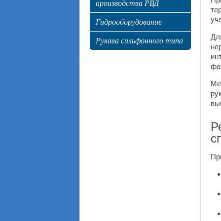
производства РВД
те
уч
Гидрооборудование
Дл
Рукава сильфонного типа
не
ин
фа
Ме
ру
вы
Р
с
Пр