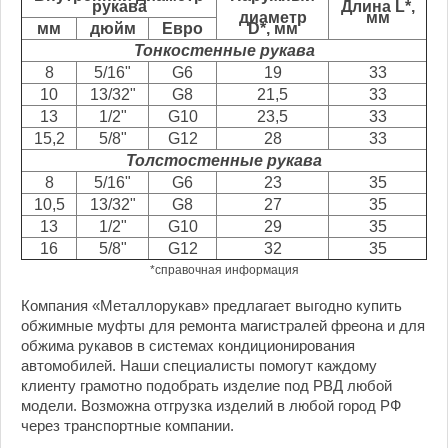
рукава
Длина L*,
диаметр
мм
мм
дюйм
Евро
D*, мм
Тонкостенные рукава
8
5/16"
G6
19
33
10
13/32"
G8
21,5
33
13
1/2"
G10
23,5
33
15,2
5/8"
G12
28
33
Толстостенные рукава
8
5/16"
G6
23
35
10,5
13/32"
G8
27
35
13
1/2"
G10
29
35
16
5/8"
G12
32
35
*справочная информация
Компания «Металлорукав» предлагает выгодно купить
обжимные муфты для ремонта магистралей фреона и для
обжима рукавов в системах кондиционирования
автомобилей. Наши специалисты помогут каждому
клиенту грамотно подобрать изделие под РВД любой
модели. Возможна отгрузка изделий в любой город РФ
через транспортные компании.