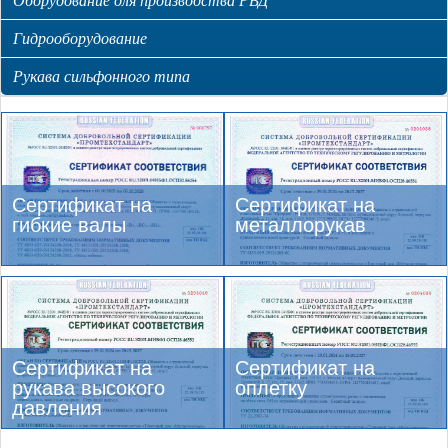
Гидрооборудование
Рукава сильфонного типа
Сертификат на
Сертификат на
гибкие валы
металлорукав
Сертификат на
Сертификат на
рукава высокого
оплетку
давления