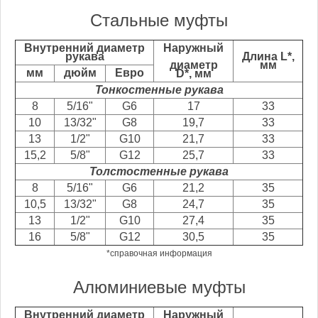
Стальные муфты
Внутренний диаметр
Наружный
рукава
Длина L*,
диаметр
мм
мм
дюйм
Евро
D*, мм
Тонкостенные рукава
8
5/16"
G6
17
33
10
13/32"
G8
19,7
33
13
1/2"
G10
21,7
33
15,2
5/8"
G12
25,7
33
Толстостенные рукава
8
5/16"
G6
21,2
35
10,5
13/32"
G8
24,7
35
13
1/2"
G10
27,4
35
16
5/8"
G12
30,5
35
*справочная информация
Алюминиевые муфты
Внутренний диаметр
Наружный