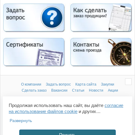
О компании
Задать вопрос
Карта сайта
Закупки
Сделать заказ
Вакансии
Статьи
Новости
Акции
Компания «Металлорукав»
Продолжая использовать наш сайт, вы даёте
согласие
ОГРН 1055000512170
на использование файлов cookie
и других
ИНН: 5001051180
пользовательских данных (включая IP-адрес, сведения
г. Балашиха, тер. Западная промзона, шоссе Энтузиастов д. 2
Развернуть
о местоположении, устройстве, действиях на сайте и т.
Copyright © 1999 - 2026
п.) для функционирования сайта, проведения
Политика конфиденицальности
Принять