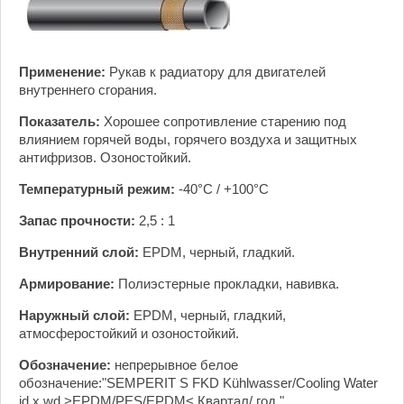
Применение:
Рукав к радиатору для двигателей
внутреннего сгорания.
Показатель:
Хорошее сопротивление старению под
влиянием горячей воды, горячего воздуха и защитных
антифризов. Озоностойкий.
Температурный режим:
-40°С / +100°С
Запас прочности:
2,5 : 1
Внутренний слой:
EPDM, черный, гладкий.
Армирование:
Полиэстерные прокладки, навивка.
Наружный слой:
EPDM, черный, гладкий,
атмосферостойкий и озоностойкий.
Обозначение:
непрерывное белое
обозначение:"SEMPERIT S FKD Kühlwasser/Cooling Water
id x wd >EPDM/PES/EPDM< Квартал/ год "