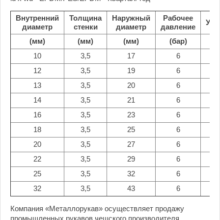
Внутренний
Толщина
Наружный
Рабочее
Уси
диаметр
стенки
диаметр
давление
(мм)
(мм)
(мм)
(бар)
10
3,5
17
6
12
3,5
19
6
13
3,5
20
6
14
3,5
21
6
16
3,5
23
6
18
3,5
25
6
20
3,5
27
6
22
3,5
29
6
25
3,5
32
6
32
3,5
43
6
Компания «Металлорукав» осуществляет продажу
промышленных рукавов чешского производителя