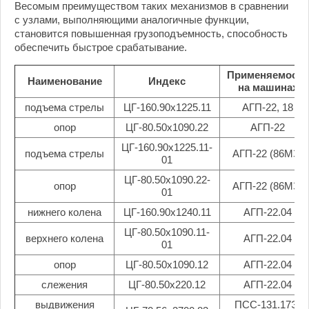
Весомым преимуществом таких механизмов в сравнении
с узлами, выполняющими аналогичные функции,
становится повышенная грузоподъемность, способность
обеспечить быстрое срабатывание.
Применяемость
Наименование
Индекс
на машинах
подъема стрелы
ЦГ-160.90х1225.11
АГП-22, 18
опор
ЦГ-80.50х1090.22
АГП-22
ЦГ-160.90х1225.11-
подъема стрелы
АГП-22 (86МЗ)
01
ЦГ-80.50х1090.22-
опор
АГП-22 (86МЗ)
01
нижнего колена
ЦГ-160.90х1240.11
АГП-22.04
ЦГ-80.50х1090.11-
верхнего колена
АГП-22.04
01
опор
ЦГ-80.50х1090.12
АГП-22.04
слежения
ЦГ-80.50х220.12
АГП-22.04
выдвижения
ПСС-131.17Э,