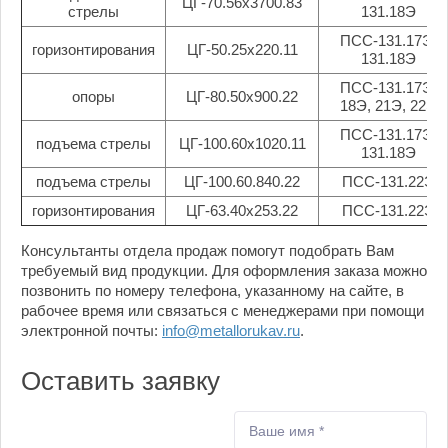
ЦГ-70.56х3700.83
стрелы
131.18Э
ПСС-131.17Э,
горизонтирования
ЦГ-50.25х220.11
131.18Э
ПСС-131.17Э,
опоры
ЦГ-80.50х900.22
18Э, 21Э, 22Э
ПСС-131.17Э,
подъема стрелы
ЦГ-100.60х1020.11
131.18Э
подъема стрелы
ЦГ-100.60.840.22
ПСС-131.22Э
горизонтирования
ЦГ-63.40х253.22
ПСС-131.22Э
Консультанты отдела продаж помогут подобрать Вам
требуемый вид продукции. Для оформления заказа можно
позвонить по номеру телефона, указанному на сайте, в
рабочее время или связаться с менеджерами при помощи
электронной почты:
info@metallorukav.ru
.
Оставить заявку