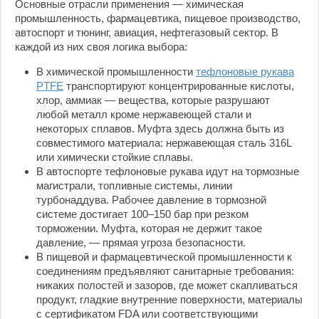
Основные отрасли применения — химическая
промышленность, фармацевтика, пищевое производство,
автоспорт и тюнинг, авиация, нефтегазовый сектор. В
каждой из них своя логика выбора:
В химической промышленности
тефлоновые рукава
PTFE
транспортируют концентрированные кислоты,
хлор, аммиак — вещества, которые разрушают
любой металл кроме нержавеющей стали и
некоторых сплавов. Муфта здесь должна быть из
совместимого материала: нержавеющая сталь 316L
или химически стойкие сплавы.
В автоспорте тефлоновые рукава идут на тормозные
магистрали, топливные системы, линии
турбонаддува. Рабочее давление в тормозной
системе достигает 100–150 бар при резком
торможении. Муфта, которая не держит такое
давление, — прямая угроза безопасности.
В пищевой и фармацевтической промышленности к
соединениям предъявляют санитарные требования:
никаких полостей и зазоров, где может скапливаться
продукт, гладкие внутренние поверхности, материалы
с сертификатом FDA или соответствующими