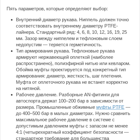
Пять параметров, которые определяют выбор:
Внутренний диаметр рукава. Ниппель должен точно
соответствовать внутреннему диаметру PTFE-
лайнера. Стандартный ряд: 4, 6, 8, 10, 12, 16, 19, 25
мм. Зазор между ниппелем и тефлоновым слоем
недопустим — теряется герметичность.
Тип армирования рукава. Тефлоновые рукава
армируют нержавеющей оплеткой (наиболее
распространено), полиэфирной нитью или кевларом.
Обойма муфты проектируется под конкретный тип
армирования: диаметр, жесткость, шаг плетения.
Муфта от оплеточного рукава не встанет корректно
на нитяной.
Рабочее давление. Разборные AN-фитинги для
автоспорта держат 100–200 бар в зависимости от
размера. Промышленные обжимные
муфты PTFE
—
до 400–500 бар в малых диаметрах. Нужно сравнить
максимальное рабочее давление в системе с
допустимым давлением муфты с запасом не менее
4:1 (четырехкратный коэффициент безопасности —
стандартное требование для большинства